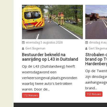
woensdag 5 augustus 2026
dinsdag 4 au
Gert Stegeman
Gert Stegem
Bestuurder bekneld na
Strobalen 
aanrijding op L43 in Duitsland
brand op T
Hardenber
Op de L43 (Duitslandweg) heeft
Op de Twent
woensdagavond een
zijn dinsdag
verkeersongeval plaatsgevonden
aanhangwagen
waarbij twee auto’s betrokken
brand...
waren. Door de...
112 Nieuws
112 Nieuws