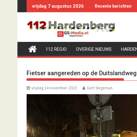
Ga
vrijdag 7 augustus 2026
Recente berichten
naar
de
inhoud
112 REGIO
OVERIGE NIEUWS
HARDE
Fietser aangereden op de Duitslandweg
vrijdag 24 november 2023
Gert Stegeman