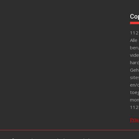
Cop
112
Alle
beru
vide
hard
Gehe
site
en/o
toeg
mon
112
Priv