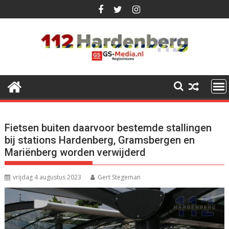
Ga
naar
de
inhoud
Fietsen buiten daarvoor bestemde stallingen
bij stations Hardenberg, Gramsbergen en
Mariënberg worden verwijderd
vrijdag 4 augustus 2023
Gert Stegeman