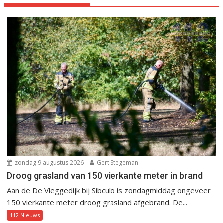
zondag 9 augustus 2026
Gert Stegeman
Droog grasland van 150 vierkante meter in brand
Aan de De Vleggedijk bij Sibculo is zondagmiddag ongeveer
150 vierkante meter droog grasland afgebrand. De...
112 Nieuws