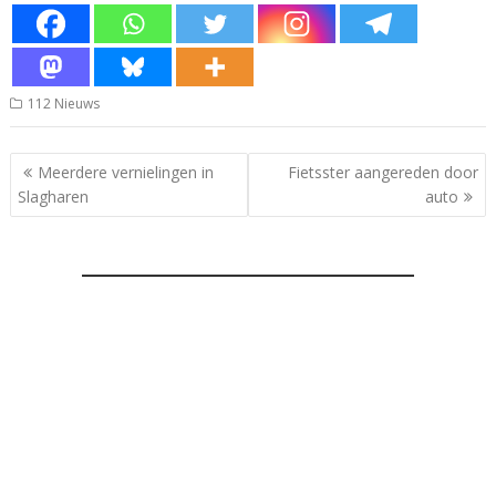
112 Nieuws
Bericht
Meerdere vernielingen in
Fietsster aangereden door
navigatie
Slagharen
auto