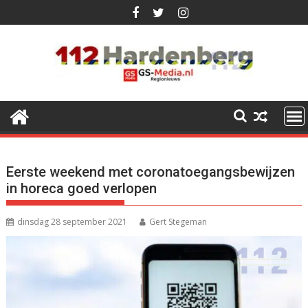
Ga
naar
de
inhoud
Eerste weekend met coronatoegangsbewijzen
in horeca goed verlopen
dinsdag 28 september 2021
Gert Stegeman