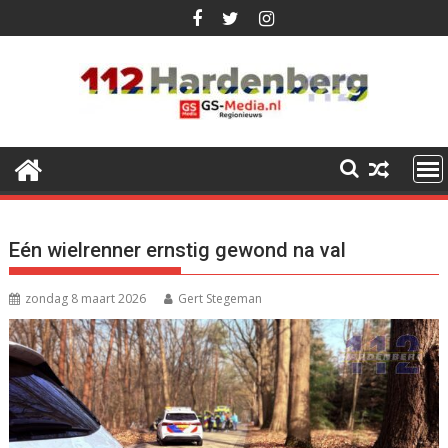
Ga
naar
de
inhoud
Eén wielrenner ernstig gewond na val
zondag 8 maart 2026
Gert Stegeman