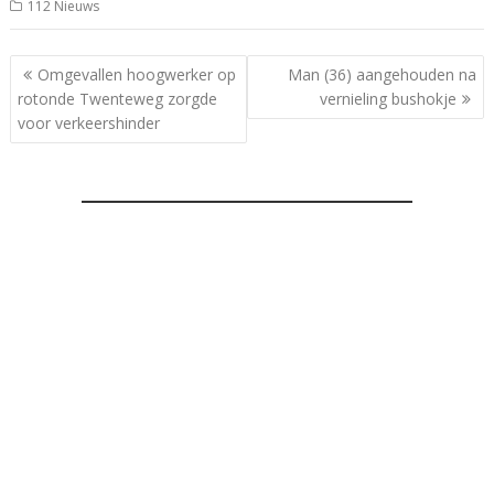
112 Nieuws
Bericht
Omgevallen hoogwerker op
Man (36) aangehouden na
navigatie
rotonde Twenteweg zorgde
vernieling bushokje
voor verkeershinder