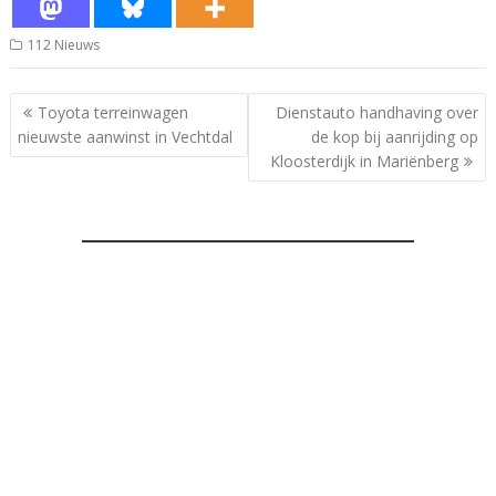
112 Nieuws
Bericht
Toyota terreinwagen
Dienstauto handhaving over
navigatie
nieuwste aanwinst in Vechtdal
de kop bij aanrijding op
Kloosterdijk in Mariënberg