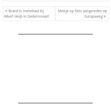
Bericht
Brand in meterkast bij
Meisje op fiets aangereden op
navigatie
Albert Heijn in Dedemsvaart
Europaweg