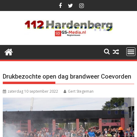
Ga
naar
de
inhoud
Drukbezochte open dag brandweer Coevorden
zaterdag 10 september 2022
Gert Stegeman