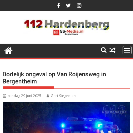
Ga
naar
de
inhoud
Dodelijk ongeval op Van Roijensweg in
Bergentheim
zondag 29 juni 2025
Gert Stegeman