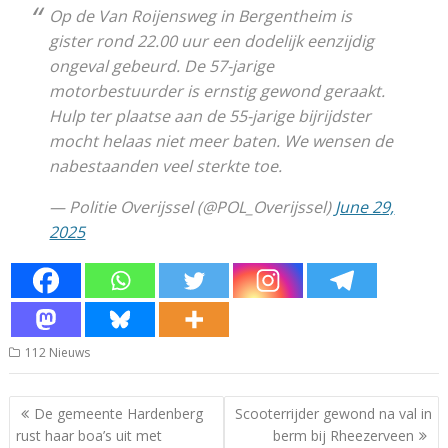
Op de Van Roijensweg in Bergentheim is
gister rond 22.00 uur een dodelijk eenzijdig
ongeval gebeurd. De 57-jarige
motorbestuurder is ernstig gewond geraakt.
Hulp ter plaatse aan de 55-jarige bijrijdster
mocht helaas niet meer baten. We wensen de
nabestaanden veel sterkte toe.
— Politie Overijssel (@POL_Overijssel)
June 29,
2025
112 Nieuws
Bericht
De gemeente Hardenberg
Scooterrijder gewond na val in
navigatie
rust haar boa’s uit met
berm bij Rheezerveen