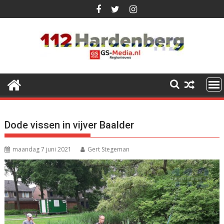
Ga
naar
de
inhoud
Dode vissen in vijver Baalder
maandag 7 juni 2021
Gert Stegeman