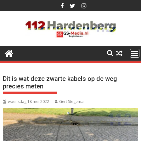
Ga
naar
de
inhoud
Dit is wat deze zwarte kabels op de weg
precies meten
woensdag 18 mei 2022
Gert Stegeman