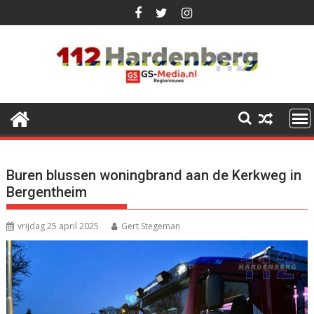
Ga
naar
de
inhoud
Buren blussen woningbrand aan de Kerkweg in
Bergentheim
vrijdag 25 april 2025
Gert Stegeman