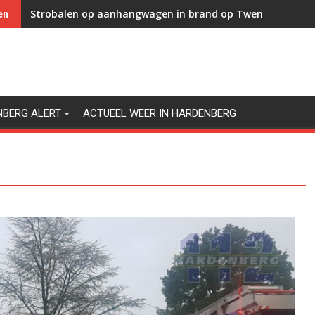
Strobalen op aanhangwagen in brand op Twenteweg in 
N36 ’s nachts afgesloten voor onderhoud; 17 - 20 august
en
NBERG ALERT
ACTUEEL WEER IN HARDENBERG