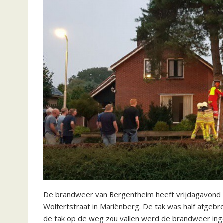
De brandweer van Bergentheim heeft vrijdagavond 
Wolfertstraat in Mariënberg. De tak was half afgebr
de tak op de weg zou vallen werd de brandweer ing