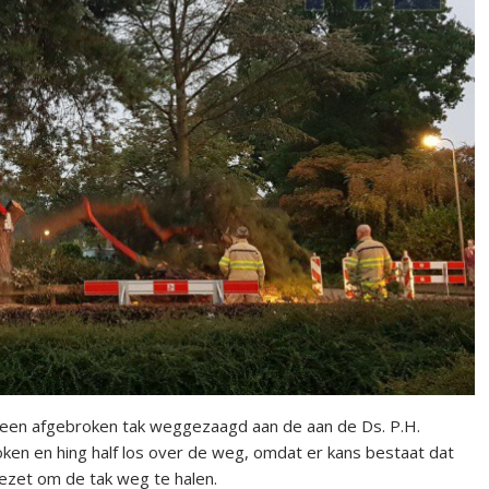
een afgebroken tak weggezaagd aan de aan de Ds. P.H.
oken en hing half los over de weg, omdat er kans bestaat dat
ezet om de tak weg te halen.