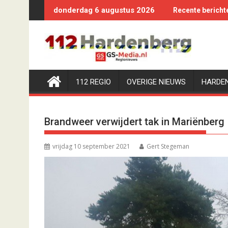
Ga
donderdag 6 augustus 2026
Recente bericht
naar
de
inhoud
112 REGIO
OVERIGE NIEUWS
HARDE
Brandweer verwijdert tak in Mariënberg
vrijdag 10 september 2021
Gert Stegeman