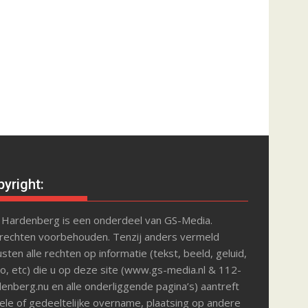
yright:
 Hardenberg is een onderdeel van GS-Media.
 rechten voorbehouden. Tenzij anders vermeld
sten alle rechten op informatie (tekst, beeld, geluid,
o, etc) die u op deze site (www.gs-media.nl & 112-
enberg.nu en alle onderliggende pagina’s) aantreft
le of gedeeltelijke overname, plaatsing op andere