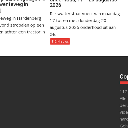
wenteweg in
2026
g
Rijkswaterstaat voert van maandag
eweg in Hardenberg
17 tot en met donderdag 20
avond strobalen op een
augustus 2026 onderhoud uit aan
 achter een tractor in
de...
112 Nieuws
Cop
112
Alle
beru
vide
hard
Gehe