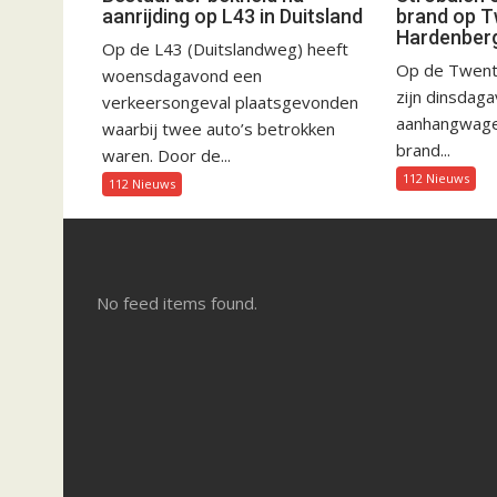
aanrijding op L43 in Duitsland
brand op T
Hardenber
Op de L43 (Duitslandweg) heeft
Op de Twent
woensdagavond een
zijn dinsdag
verkeersongeval plaatsgevonden
aanhangwagen
waarbij twee auto’s betrokken
brand...
waren. Door de...
112 Nieuws
112 Nieuws
No feed items found.