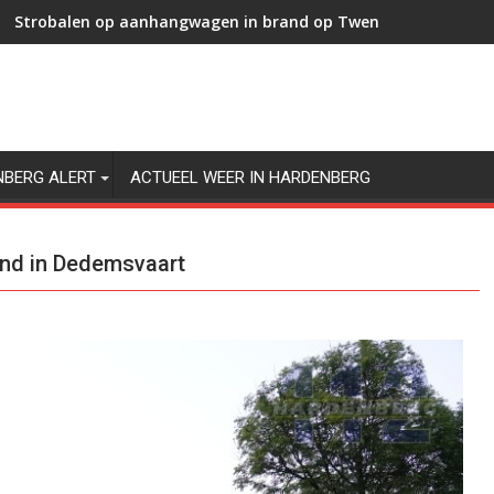
Strobalen op aanhangwagen in brand op Twenteweg in Hard
N36 ’s nachts afgesloten voor onderhoud; 17 - 20 augustus 2
NBERG ALERT
ACTUEEL WEER IN HARDENBERG
and in Dedemsvaart