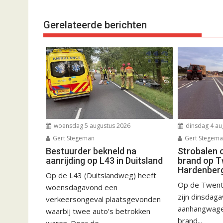
Gerelateerde berichten
woensdag 5 augustus 2026
dinsdag 4 au
Gert Stegeman
Gert Stegem
Bestuurder bekneld na
Strobalen 
aanrijding op L43 in Duitsland
brand op T
Hardenber
Op de L43 (Duitslandweg) heeft
Op de Twent
woensdagavond een
zijn dinsdag
verkeersongeval plaatsgevonden
aanhangwagen
waarbij twee auto’s betrokken
brand...
waren. Door de...