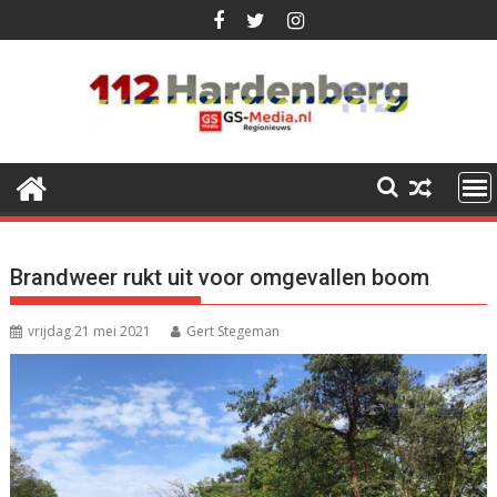
Ga
naar
de
inhoud
Brandweer rukt uit voor omgevallen boom
vrijdag 21 mei 2021
Gert Stegeman