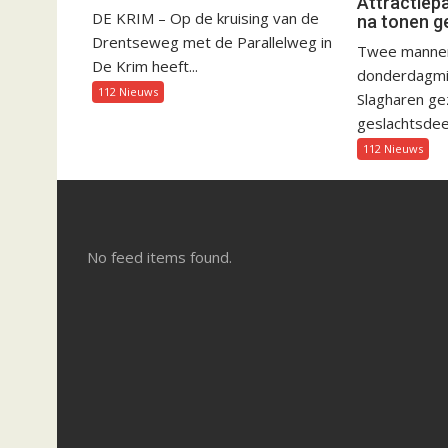
Attractiep
DE KRIM – Op de kruising van de
na tonen g
Drentseweg met de Parallelweg in
Twee mannen 
De Krim heeft...
donderdagmid
112 Nieuws
Slagharen gez
geslachtsdeel
112 Nieuws
No feed items found.