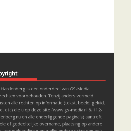
yright:
 Hardenberg is een onderdeel van GS-Media.
 rechten voorbehouden. Tenzij anders vermeld
sten alle rechten op informatie (tekst, beeld, geluid,
o, etc) die u op deze site (www.gs-media.nl & 112-
enberg.nu en alle onderliggende pagina’s) aantreft
le of gedeeltelijke overname, plaatsing op andere
s, verveelvoudiging op welke andere wijze dan ook