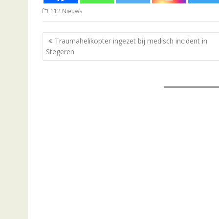
112 Nieuws
Bericht
Traumahelikopter ingezet bij medisch incident in
navigatie
Stegeren