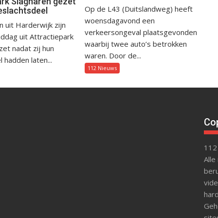
ark Slagharen gezet
Op de L43 (Duitslandweg) heeft
eslachtsdeel
woensdagavond een
uit Harderwijk zijn
verkeersongeval plaatsgevonden
dag uit Attractiepark
waarbij twee auto’s betrokken
et nadat zij hun
waren. Door de...
 hadden laten...
112 Nieuws
Cop
112
Alle
beru
vide
hard
Gehe
site