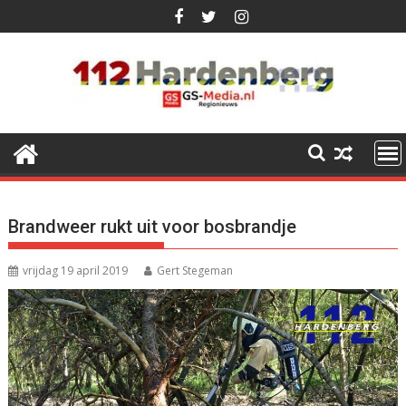
Ga
naar
de
inhoud
Brandweer rukt uit voor bosbrandje
vrijdag 19 april 2019
Gert Stegeman