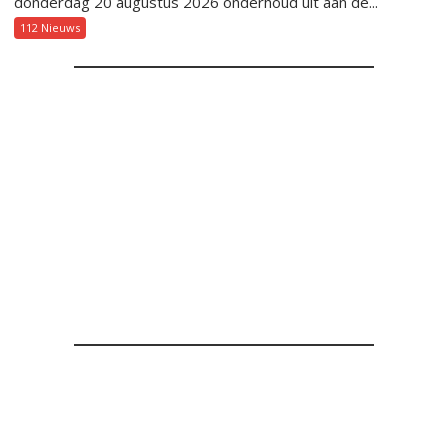
donderdag 20 augustus 2026 onderhoud uit aan de...
112 Nieuws