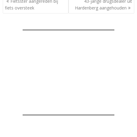
Fietsster aangereden bij
43-jarige drugsdealer uit
navigatie
fiets oversteek
Hardenberg aangehouden