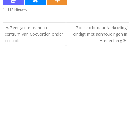
112 Nieuws
Bericht
Zeer grote brand in
Zoektocht naar ‘verkoeling’
navigatie
centrum van Coevorden onder
eindigt met aanhoudingen in
controle
Hardenberg