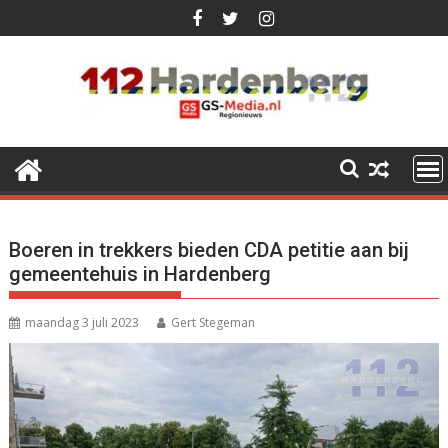
Ga
naar
de
inhoud
Boeren in trekkers bieden CDA petitie aan bij
gemeentehuis in Hardenberg
maandag 3 juli 2023
Gert Stegeman