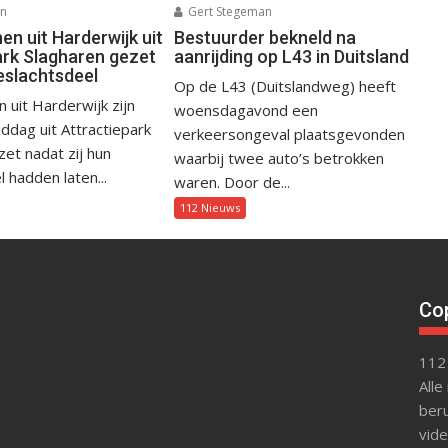
an
Gert Stegeman
n uit Harderwijk uit
Bestuurder bekneld na
ark Slagharen gezet
aanrijding op L43 in Duitsland
eslachtsdeel
Op de L43 (Duitslandweg) heeft
uit Harderwijk zijn
woensdagavond een
dag uit Attractiepark
verkeersongeval plaatsgevonden
et nadat zij hun
waarbij twee auto’s betrokken
 hadden laten...
waren. Door de...
112 Nieuws
Cop
112
Alle
beru
vide