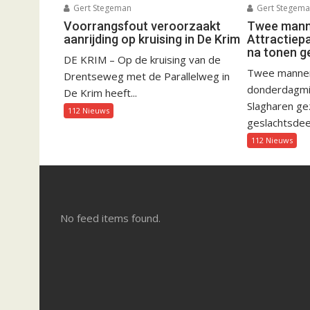
Gert Stegeman
Gert Stegem
Voorrangsfout veroorzaakt
Twee manne
aanrijding op kruising in De Krim
Attractiep
na tonen g
DE KRIM – Op de kruising van de
Twee mannen 
Drentseweg met de Parallelweg in
donderdagmid
De Krim heeft...
Slagharen gez
112 Nieuws
geslachtsdeel
112 Nieuws
No feed items found.