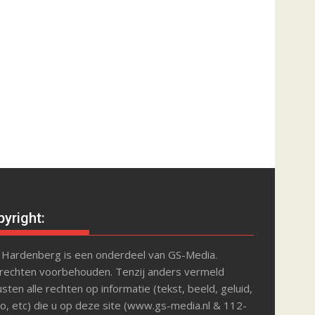
yright:
 Hardenberg is een onderdeel van GS-Media.
 rechten voorbehouden. Tenzij anders vermeld
sten alle rechten op informatie (tekst, beeld, geluid,
o, etc) die u op deze site (www.gs-media.nl & 112-