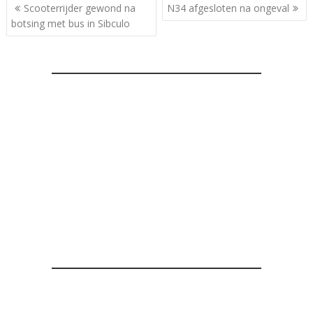
Bericht
Scooterrijder gewond na
N34 afgesloten na ongeval
navigatie
botsing met bus in Sibculo