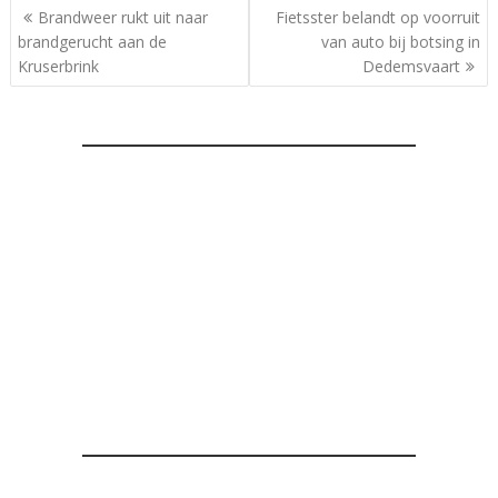
Bericht
Brandweer rukt uit naar
Fietsster belandt op voorruit
navigatie
brandgerucht aan de
van auto bij botsing in
Kruserbrink
Dedemsvaart