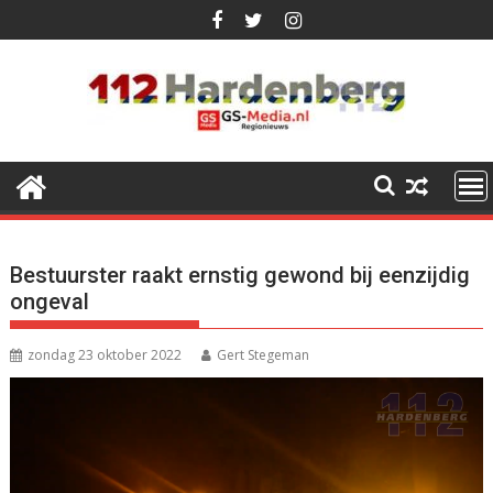
Ga
naar
de
inhoud
Bestuurster raakt ernstig gewond bij eenzijdig
ongeval
zondag 23 oktober 2022
Gert Stegeman