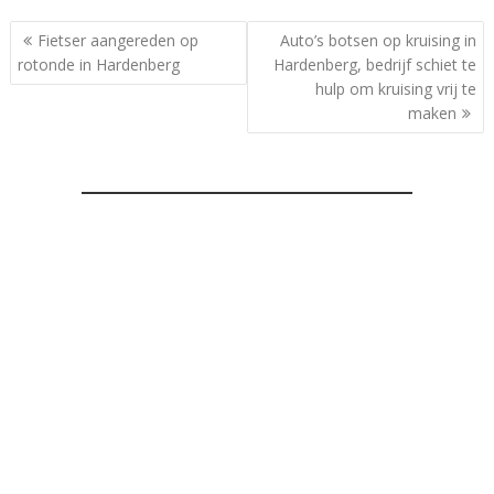
Bericht
Fietser aangereden op
Auto’s botsen op kruising in
navigatie
rotonde in Hardenberg
Hardenberg, bedrijf schiet te
hulp om kruising vrij te
maken