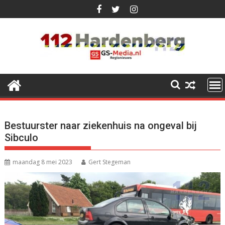
Ga
naar
de
inhoud
Bestuurster naar ziekenhuis na ongeval bij
Sibculo
maandag 8 mei 2023
Gert Stegeman