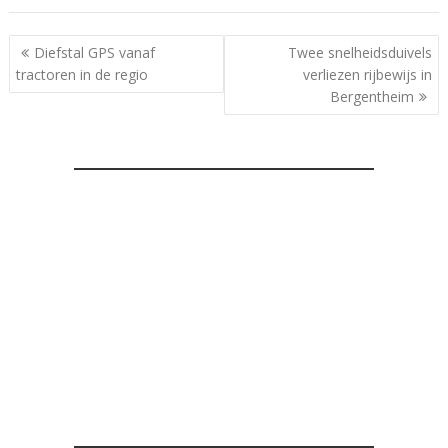
Bericht
Diefstal GPS vanaf
Twee snelheidsduivels
navigatie
tractoren in de regio
verliezen rijbewijs in
Bergentheim