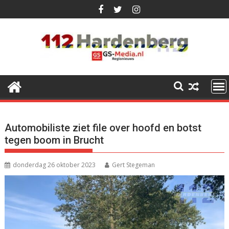
Ga
naar
de
inhoud
Automobiliste ziet file over hoofd en botst
tegen boom in Brucht
donderdag 26 oktober 2023
Gert Stegeman