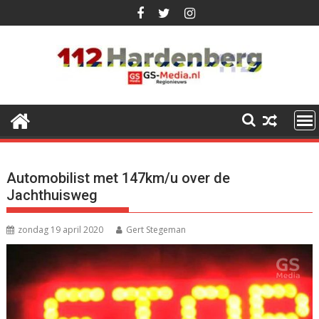
Ga
naar
de
inhoud
Automobilist met 147km/u over de
Jachthuisweg
zondag 19 april 2020
Gert Stegeman