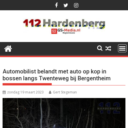
Ga
naar
de
inhoud
Automobilist belandt met auto op kop in
bossen langs Twenteweg bij Bergentheim
zondag 19 maart 2023
Gert Stegeman