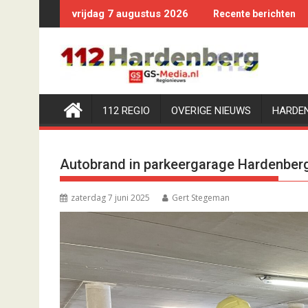
Ga
vrijdag 7 augustus 2026
Recente berichten
naar
de
inhoud
112 REGIO
OVERIGE NIEUWS
HARDE
Autobrand in parkeergarage Hardenberg
zaterdag 7 juni 2025
Gert Stegeman