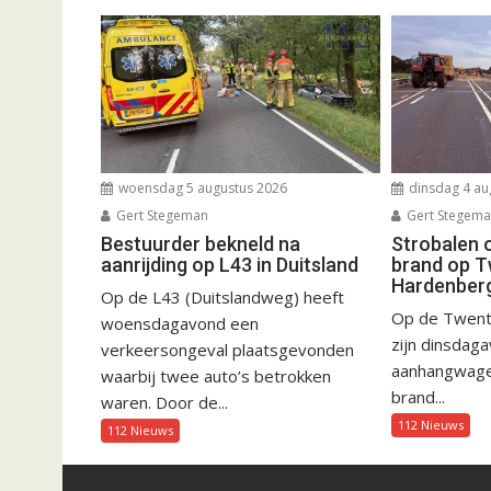
woensdag 5 augustus 2026
dinsdag 4 au
Gert Stegeman
Gert Stegem
Bestuurder bekneld na
Strobalen 
aanrijding op L43 in Duitsland
brand op T
Hardenber
Op de L43 (Duitslandweg) heeft
Op de Twent
woensdagavond een
zijn dinsdag
verkeersongeval plaatsgevonden
aanhangwagen
waarbij twee auto’s betrokken
brand...
waren. Door de...
112 Nieuws
112 Nieuws