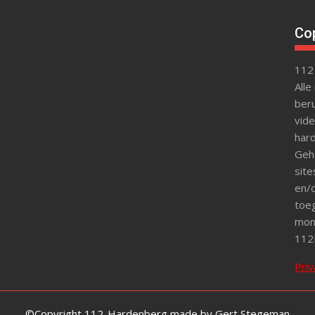
Cop
112
Alle
beru
vide
hard
Gehe
site
en/o
toeg
mon
112
Priv
©Copyright 112-Hardenberg made by Gert Stegeman