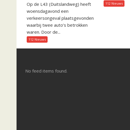
112 Nieuws
Op de L43 (Duitslandweg) heeft
woensdagavond een
verkeersongeval plaatsgevonden
waarbij twee auto’s betrokken
waren. Door de...
112 Nieuws
No feed items found.