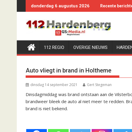
Ga
donderdag 6 augustus 2026
Recente bericht
naar
de
inhoud
112 REGIO
OVERIGE NIEUWS
HARDE
Auto vliegt in brand in Holtheme
dinsdag 14 september 2021
Gert Stegeman
Dinsdagmiddag was brand ontstaan aan de Vilsterbor
brandweer bleek de auto al niet meer te redden. B
brand is niet bekend.