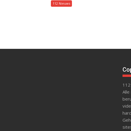
112 Nieuws
Cop
112
Alle
beru
vide
hard
Gehe
site