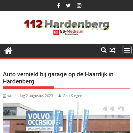
Ga
naar
de
inhoud
Auto vernield bij garage op de Haardijk in
Hardenberg
woensdag 2 augustus 2023
Gert Stegeman