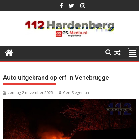
Ga
naar
de
inhoud
Auto uitgebrand op erf in Venebrugge
zondag 2 november 2025
Gert Stegeman