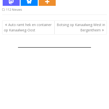
112 Nieuws
Bericht
Auto ramt hek en container
Botsing op Kanaalweg-West in
navigatie
op Kanaalweg-Oost
Bergentheim