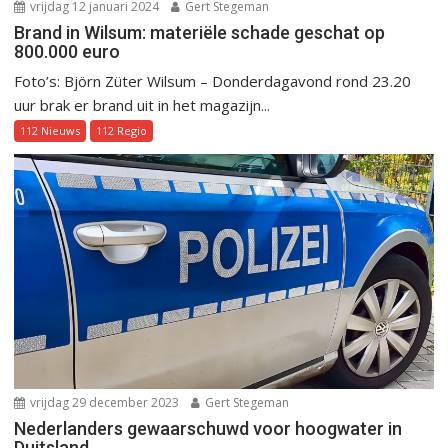
vrijdag 12 januari 2024
Gert Stegeman
Brand in Wilsum: materiële schade geschat op
800.000 euro
Foto’s: Björn Züter Wilsum – Donderdagavond rond 23.20
uur brak er brand uit in het magazijn...
112 Nieuws
112 Regio
vrijdag 29 december 2023
Gert Stegeman
Nederlanders gewaarschuwd voor hoogwater in
Duitsland