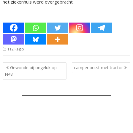
het ziekenhuis werd overgebracht.
112 Regio
Bericht
Gewonde bij ongeluk op
camper botst met tractor
navigatie
N48