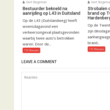
Gert Stegeman
Gert Stegem
Bestuurder bekneld na
Strobalen 
aanrijding op L43 in Duitsland
brand op T
Hardenber
Op de L43 (Duitslandweg) heeft
Op de Twent
woensdagavond een
zijn dinsdag
verkeersongeval plaatsgevonden
aanhangwagen
waarbij twee auto’s betrokken
brand...
waren. Door de...
112 Nieuws
112 Nieuws
LEAVE A COMMENT