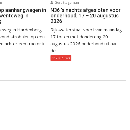
an
Gert Stegeman
op aanhangwagen in
N36 ’s nachts afgesloten voor
wenteweg in
onderhoud; 17 – 20 augustus
g
2026
eweg in Hardenberg
Rijkswaterstaat voert van maandag
avond strobalen op een
17 tot en met donderdag 20
 achter een tractor in
augustus 2026 onderhoud uit aan
de...
112 Nieuws