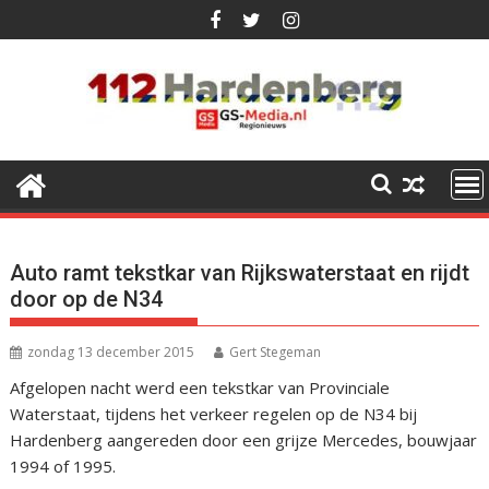
Ga
naar
de
inhoud
Auto ramt tekstkar van Rijkswaterstaat en rijdt
door op de N34
zondag 13 december 2015
Gert Stegeman
Afgelopen nacht werd een tekstkar van Provinciale
Waterstaat, tijdens het verkeer regelen op de N34 bij
Hardenberg aangereden door een grijze Mercedes, bouwjaar
1994 of 1995.