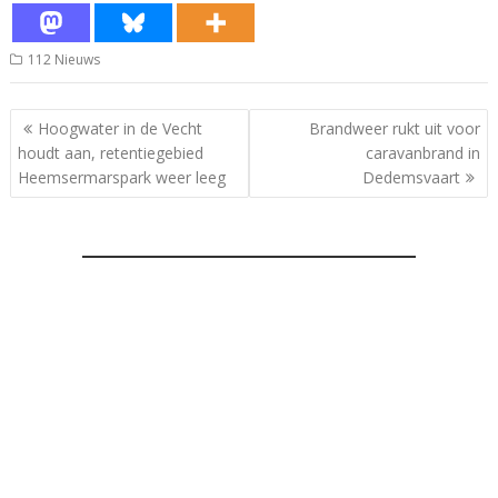
112 Nieuws
Bericht
Hoogwater in de Vecht
Brandweer rukt uit voor
navigatie
houdt aan, retentiegebied
caravanbrand in
Heemsermarspark weer leeg
Dedemsvaart