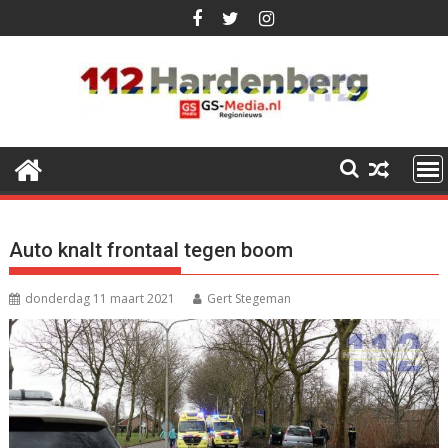
Ga
naar
de
inhoud
Auto knalt frontaal tegen boom
donderdag 11 maart 2021
Gert Stegeman