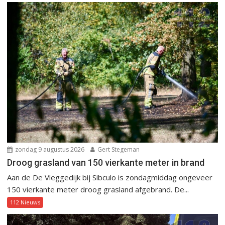
zondag 9 augustus 2026
Gert Stegeman
Droog grasland van 150 vierkante meter in brand
Aan de De Vleggedijk bij Sibculo is zondagmiddag ongeveer
150 vierkante meter droog grasland afgebrand. De...
112 Nieuws