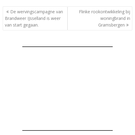
Bericht
De wervingscampagne van
Flinke rookontwikkeling bij
navigatie
Brandweer IJsselland is weer
woningbrand in
van start gegaan.
Gramsbergen