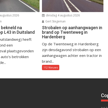
augustus 2026
dinsdag 4 augustus 2026
an
Gert Stegeman
 bekneld na
Strobalen op aanhangwagen in
op L43 in Duitsland
brand op Twenteweg in
Hardenberg
uitslandweg) heeft
Op de Twenteweg in Hardenberg
ond een
zijn dinsdagavond strobalen op een
eval plaatsgevonden
aanhangwagen achter een tractor in
 auto’s betrokken
brand...
e...
112 Nieuws
Cop