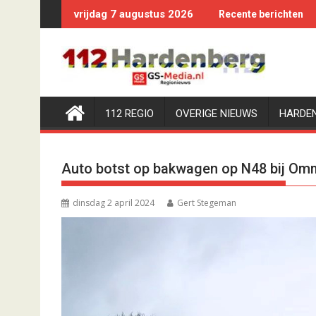
Ga
vrijdag 7 augustus 2026
Recente berichten
naar
de
inhoud
112 REGIO
OVERIGE NIEUWS
HARDE
Auto botst op bakwagen op N48 bij O
dinsdag 2 april 2024
Gert Stegeman