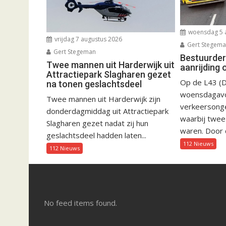
woensdag 5 
vrijdag 7 augustus 2026
Gert Stegem
Gert Stegeman
Bestuurder
Twee mannen uit Harderwijk uit
aanrijding 
Attractiepark Slagharen gezet
Op de L43 (D
na tonen geslachtsdeel
woensdagav
Twee mannen uit Harderwijk zijn
verkeersong
donderdagmiddag uit Attractiepark
waarbij twee
Slagharen gezet nadat zij hun
waren. Door d
geslachtsdeel hadden laten...
112 Nieuws
112 Nieuws
No feed items found.