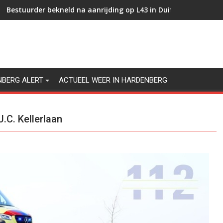
Bestuurder bekneld na aanrijding op L43 in Duitsland
Strobalen op aanhangwagen in brand op Twenteweg in Hard
NBERG ALERT
ACTUEEL WEER IN HARDENBERG
J.C. Kellerlaan