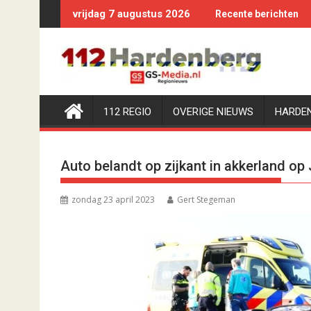
Ga
vrijdag 7 augustus 2026
Recente berichten
naar
de
inhoud
112 REGIO
OVERIGE NIEUWS
HARDE
Auto belandt op zijkant in akkerland op 
zondag 23 april 2023
Gert Stegeman