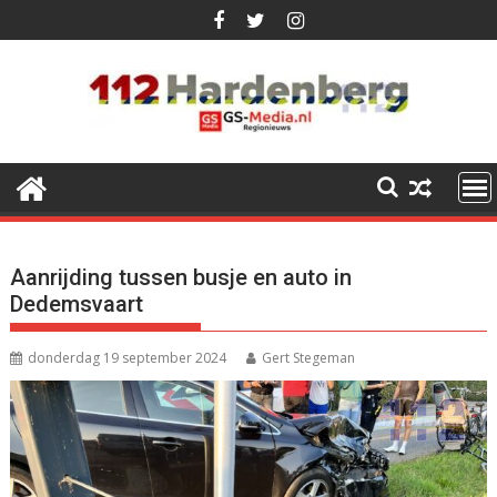
Ga
naar
de
inhoud
Aanrijding tussen busje en auto in
Dedemsvaart
donderdag 19 september 2024
Gert Stegeman