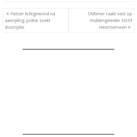
Bericht
Fietser lichtgewond na
Oldtimer raakt vast op
navigatie
aanrijding; politie zoekt
middengeleider N343
doorrijder
Heemserveen