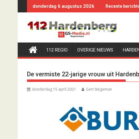
Ga
donderdag 6 augustus 2026
Recente bericht
naar
de
inhoud
112 REGIO
OVERIGE NIEUWS
HARDE
De vermiste 22-jarige vrouw uit Hardenb
donderdag 15 april 2021
Gert Stegeman