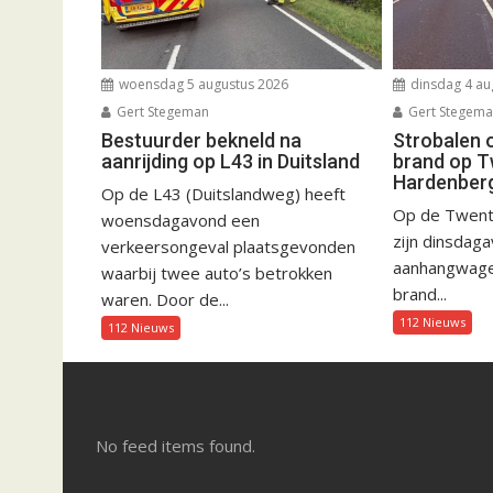
woensdag 5 augustus 2026
dinsdag 4 au
Gert Stegeman
Gert Stegem
Bestuurder bekneld na
Strobalen 
aanrijding op L43 in Duitsland
brand op T
Hardenber
Op de L43 (Duitslandweg) heeft
Op de Twent
woensdagavond een
zijn dinsdag
verkeersongeval plaatsgevonden
aanhangwagen
waarbij twee auto’s betrokken
brand...
waren. Door de...
112 Nieuws
112 Nieuws
No feed items found.