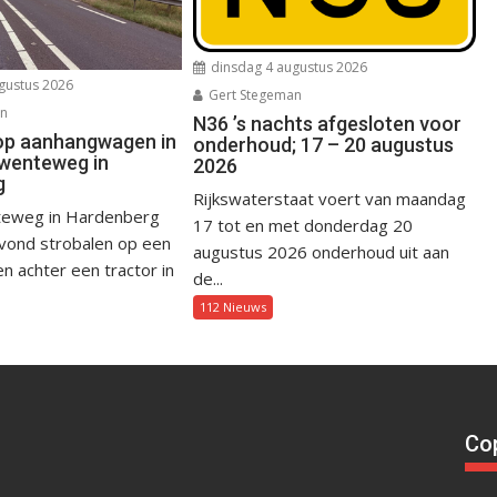
dinsdag 4 augustus 2026
gustus 2026
Gert Stegeman
an
N36 ’s nachts afgesloten voor
op aanhangwagen in
onderhoud; 17 – 20 augustus
wenteweg in
2026
g
Rijkswaterstaat voert van maandag
eweg in Hardenberg
17 tot en met donderdag 20
avond strobalen op een
augustus 2026 onderhoud uit aan
 achter een tractor in
de...
112 Nieuws
Cop