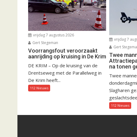
vrijdag 7 augustus 2026
vrijdag 7 aug
Gert Stegeman
Gert Stegem
Voorrangsfout veroorzaakt
Twee manne
aanrijding op kruising in De Krim
Attractiep
DE KRIM – Op de kruising van de
na tonen g
Drentseweg met de Parallelweg in
Twee mannen 
De Krim heeft...
donderdagmid
112 Nieuws
Slagharen gez
geslachtsdeel
112 Nieuws