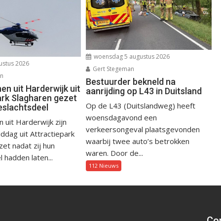
woensdag 5 augustus 2026
ustus 2026
Gert Stegeman
an
Bestuurder bekneld na
n uit Harderwijk uit
aanrijding op L43 in Duitsland
ark Slagharen gezet
Op de L43 (Duitslandweg) heeft
eslachtsdeel
woensdagavond een
uit Harderwijk zijn
verkeersongeval plaatsgevonden
dag uit Attractiepark
waarbij twee auto’s betrokken
et nadat zij hun
waren. Door de...
 hadden laten...
112 Nieuws
Cop