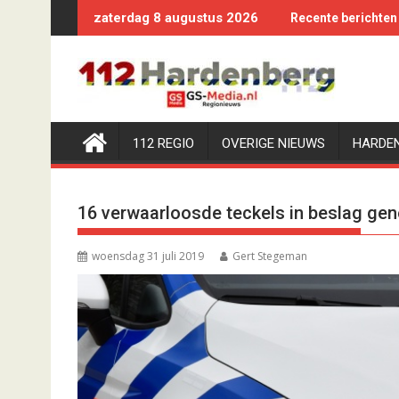
Ga
zaterdag 8 augustus 2026
Recente berichten
naar
de
inhoud
112 REGIO
OVERIGE NIEUWS
HARDE
16 verwaarloosde teckels in beslag ge
woensdag 31 juli 2019
Gert Stegeman