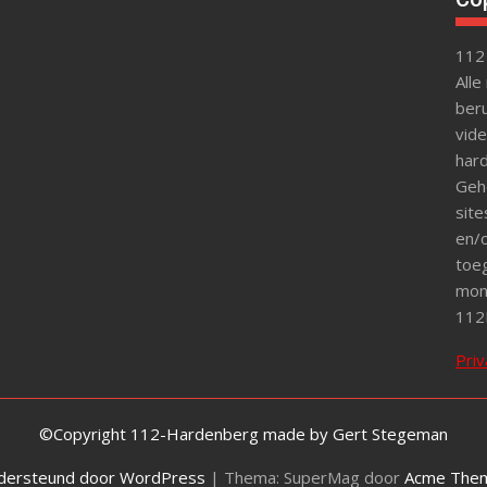
112
Alle
beru
vide
hard
Gehe
site
en/o
toeg
mon
112
Priv
©Copyright 112-Hardenberg made by Gert Stegeman
dersteund door WordPress
|
Thema: SuperMag door
Acme The